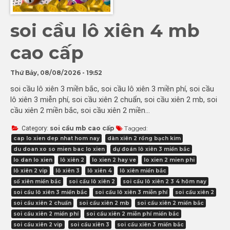
soi cầu lô xiên 4 mb
cao cấp
Thứ Bảy, 08/08/2026 - 19:52
soi cầu lô xiên 3 miền bắc, soi cầu lô xiên 3 miền phí, soi cầu
lô xiên 3 miễn phí, soi cầu xiên 2 chuẩn, soi cầu xiên 2 mb, soi
cầu xiên 2 miền bắc, soi cầu xiên 2 miền…
soi cầu mb cao cấp
Tagged:
Category:
cap lo xien dep nhat hom nay
dàn xiên 2 rồng bạch kim
du doan xo so mien bac lo xien
dự đoán lô xiên 3 miền bắc
lo dan lo xien
lô xiên 2
lo xien 2 hay ve
lo xien 2 mien phi
lô xiên 2 vip
lô xiên 3
lô xiên 4
lô xiên miền bắc
số xiên miền bắc
soi cầu lô xiên 2
soi cầu lô xiên 2 3 4 hôm nay
soi cầu lô xiên 3 miền bắc
soi cầu lô xiên 3 miễn phí
soi cầu xiên 2
soi cầu xiên 2 chuẩn
soi cầu xiên 2 mb
soi cầu xiên 2 miền bắc
soi cầu xiên 2 miền phí
soi cầu xiên 2 miễn phí miền bắc
soi cầu xiên 2 vip
soi cầu xiên 3
soi cầu xiên 3 miền bắc