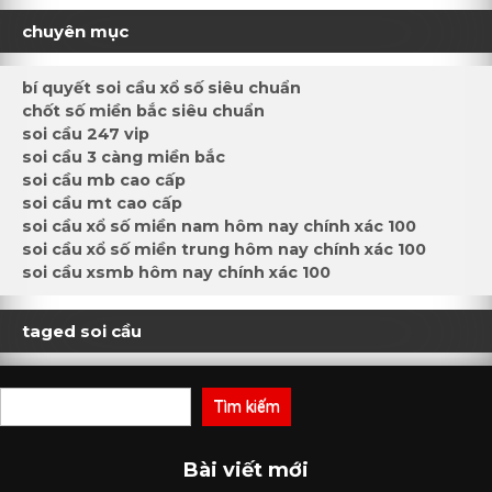
chuyên mục
bí quyết soi cầu xổ số siêu chuẩn
chốt số miền bắc siêu chuẩn
soi cầu 247 vip
soi cầu 3 càng miền bắc
soi cầu mb cao cấp
soi cầu mt cao cấp
soi cầu xổ số miền nam hôm nay chính xác 100
soi cầu xổ số miền trung hôm nay chính xác 100
soi cầu xsmb hôm nay chính xác 100
taged soi cầu
Tìm kiếm
Bài viết mới