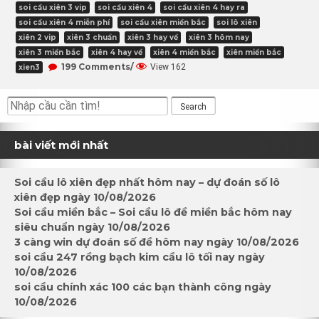
soi cầu xiên 3 vip
soi cầu xiên 4
soi cầu xiên 4 hay ra
soi cầu xiên 4 miễn phí
soi cầu xiên miền bắc
soi lô xiên
xiên 2 vip
xiên 3 chuẩn
xiên 3 hay về
xiên 3 hôm nay
xiên 3 miền bắc
xiên 4 hay về
xiên 4 miền bắc
xiên miền bắc
199 Comments/
View 162
xien3
Search
bài viết mới nhất
Soi cầu lô xiên đẹp nhất hôm nay – dự đoán số lô
xiên đẹp ngày 10/08/2026
Soi cầu miền bắc – Soi cầu lô đề miền bắc hôm nay
siêu chuẩn ngày 10/08/2026
3 càng win dự đoán số đề hôm nay ngày 10/08/2026
soi cầu 247 rồng bạch kim cầu lô tối nay ngày
10/08/2026
soi cầu chính xác 100 các bạn thành công ngày
10/08/2026