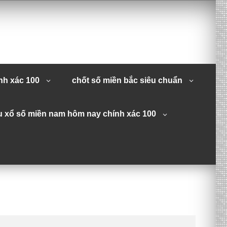
nh xác 100
chốt số miền bắc siêu chuẩn
u xổ số miền nam hôm nay chính xác 100