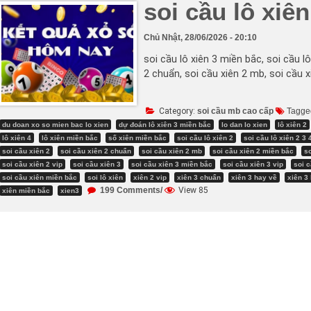
soi cầu lô xiê
Chủ Nhật, 28/06/2026 - 20:10
soi cầu lô xiên 3 miền bắc, soi cầu lô
2 chuẩn, soi cầu xiên 2 mb, soi cầu 
Category:
soi cầu mb cao cấp
Tagge
du doan xo so mien bac lo xien
dự đoán lô xiên 3 miền bắc
lo dan lo xien
lô xiên 2
lô xiên 4
lô xiên miền bắc
số xiên miền bắc
soi cầu lô xiên 2
soi cầu lô xiên 2 3
soi cầu xiên 2
soi cầu xiên 2 chuẩn
soi cầu xiên 2 mb
soi cầu xiên 2 miền bắc
so
soi cầu xiên 2 vip
soi cầu xiên 3
soi cầu xiên 3 miền bắc
soi cầu xiên 3 vip
soi c
soi cầu xiên miền bắc
soi lô xiên
xiên 2 vip
xiên 3 chuẩn
xiên 3 hay về
xiên 3
199 Comments/
View 85
xiên miền bắc
xien3