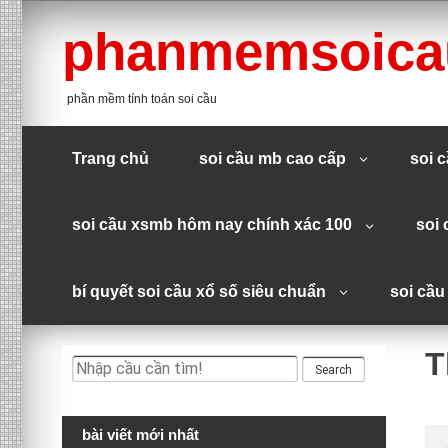
Skip
to
phanmemsoica
content
phần mềm tính toán soi cầu
Trang chủ
soi cầu mb cao cấp
soi 
soi cầu xsmb hôm nay chính xác 100
soi 
bí quyết soi cầu xổ số siêu chuẩn
soi cầu
T
Search
bài viết mới nhất