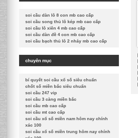
soi cầu dàn lô 8 con mb cao cấp
soi cầu song thủ lô kép mb cao cấp
soi cầu lô xiên 4 mb cao cấp
soi cầu dàn đề 4 con mb cao cấp
soi cầu bạch thủ lô 2 nháy mb cao cấp
chuyên mục
bí quyết soi cầu xổ số siêu chuẩn
chốt số miền bắc siêu chuẩn
soi cầu 247 vip
soi cầu 3 càng miền bắc
soi cầu mb cao cấp
soi cầu mt cao cấp
soi cầu xổ số miền nam hôm nay chính
xác 100
soi cầu xổ số miền trung hôm nay chính
xác 100