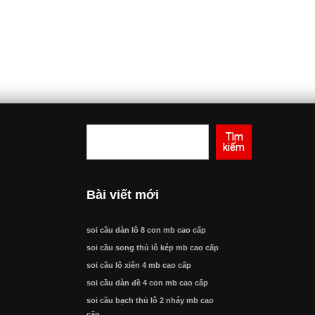
Tìm
kiếm
Bài viết mới
soi cầu dàn lô 8 con mb cao cấp
soi cầu song thủ lô kép mb cao cấp
soi cầu lô xiên 4 mb cao cấp
soi cầu dàn đề 4 con mb cao cấp
soi cầu bạch thủ lô 2 nháy mb cao
cấp