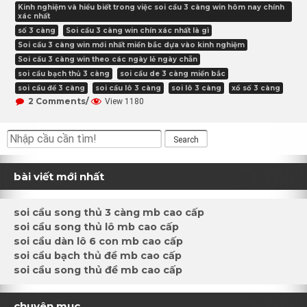
Kinh nghiệm và hiểu biết trong việc soi cầu 3 càng win hôm nay chính
xác nhất
số 3 càng
Soi cầu 3 càng win chín xác nhất là gì
Soi cầu 3 càng win mới nhất miền bắc dựa vào kinh nghiệm
Soi cầu 3 càng win theo các ngày lẻ ngày chẵn
soi cầu bạch thủ 3 càng
soi cầu de 3 càng miền bắc
soi cầu đề 3 càng
soi cầu lô 3 càng
soi lô 3 càng
xổ số 3 càng
2 Comments/
View 1180
Search
bài viết mới nhất
soi cầu song thủ 3 càng mb cao cấp
soi cầu song thủ lô mb cao cấp
soi cầu dàn lô 6 con mb cao cấp
soi cầu bạch thủ đề mb cao cấp
soi cầu song thủ đề mb cao cấp
chuyên mục