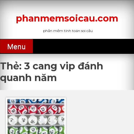
Skip
to
content
phanmemsoicau.com
phần mềm tính toán soi cầu
Menu
Thẻ:
3 cang vip đánh
quanh năm