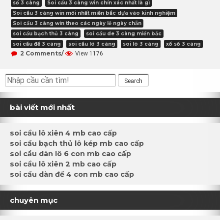
số 3 càng
Soi cầu 3 càng win chín xác nhất là gì
Soi cầu 3 càng win mới nhất miền bắc dựa vào kinh nghiệm
Soi cầu 3 càng win theo các ngày lẻ ngày chẵn
soi cầu bạch thủ 3 càng
soi cầu de 3 càng miền bắc
soi cầu đề 3 càng
soi cầu lô 3 càng
soi lô 3 càng
xổ số 3 càng
2 Comments/
View 1176
Search
bài viết mới nhất
soi cầu lô xiên 4 mb cao cấp
soi cầu bạch thủ lô kép mb cao cấp
soi cầu dàn lô 6 con mb cao cấp
soi cầu lô xiên 2 mb cao cấp
soi cầu dàn đề 4 con mb cao cấp
chuyên mục