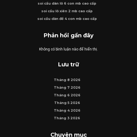
soi cầu dàn lô 6 con mb cao cấp
soi cầu lô xiên 2 mb cao cấp
soi cầu dàn đề 4 con mb cao cấp
Phản hồi gần đây
Không có bình luận nào để hiển thị.
Lưu trữ
Tháng 8 2026
Tháng 7 2026
Tháng 6 2026
Tháng 5 2026
Tháng 4 2026
Tháng 3 2026
Chuyên mục