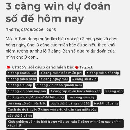
3 càng win dự đoán
số đề hôm nay
Thứ Tư, 05/08/2026 - 20:15
Mô tả: Bạn đang muốn tìm hiểu soi cầu 3 càng win và chơi
hàng ngày, Chơi 3 càng của miền bắc được hiểu theo khái
niệm tương tự như lô 3 càng. Bạn sẽ đưa ra dự đoán của
mình cho 3 con…
soi cầu 3 càng miền bắc
Tagged:
Category:
3 càng chuẩn 100
3 càng miền bắc miễn phí
3 càng miền bắc vip
3 cang mien nam
3 càng ngày mai
3 cang sieu vip
3 càng siêu vip
3 cang vip đánh quanh năm
3 càng vip hôm nay mn
3 càng vip miền bắc chuẩn xác
3 càng win
3 càng win dự đoán số đề hôm nay
ba càng siêu vip
ba càng xổ số miền bắc
bạch thủ 3 càng vip 365
bachthu3cang
Cách dự đoán cầu 3 càng win siêu chuẩn của miền bắc
độc thủ 3 càng
Kinh nghiệm và hiểu biết trong việc soi cầu 3 càng win hôm nay chính
xác nhất