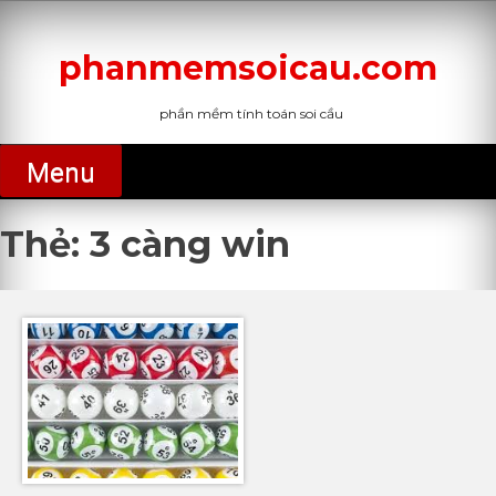
Skip
to
content
phanmemsoicau.com
phần mềm tính toán soi cầu
Menu
Thẻ:
3 càng win