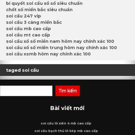
bí quyết soi cầu xổ số siêu chuẩn
chốt số miền bắc siêu chuẩn
soi cầu 247 vip
soi cầu 3 càng miền bắc
soi cầu mb cao cấp
soi cầu mt cao cấp
soi cầu xổ số miền nam hôm nay chính xác 100
soi cầu xổ số miền trung hôm nay chính xác 100
soi cầu xsmb hôm nay chính xác 100
taged soi cầu
Tìm kiếm
Bài viết mới
soi cầu lô xiên 4 mb cao cấp
soi cầu bạch thủ lô kép mb cao cấp