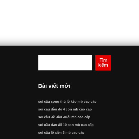
Tìm
kiếm
Bài viết mới
soi cầu song thủ lô kép mb cao cấp
soi cầu dàn đề 4 con mb cao cấp
soi cầu đề đầu đuôi mb cao cấp
soi cầu dàn đề 10 con mb cao cấp
soi cầu lô xiên 3 mb cao cấp