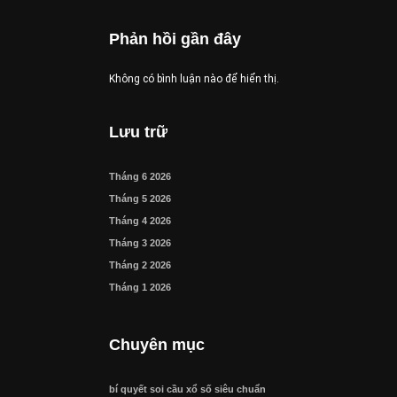
Phản hồi gần đây
Không có bình luận nào để hiển thị.
Lưu trữ
Tháng 6 2026
Tháng 5 2026
Tháng 4 2026
Tháng 3 2026
Tháng 2 2026
Tháng 1 2026
Chuyên mục
bí quyết soi cầu xổ số siêu chuẩn