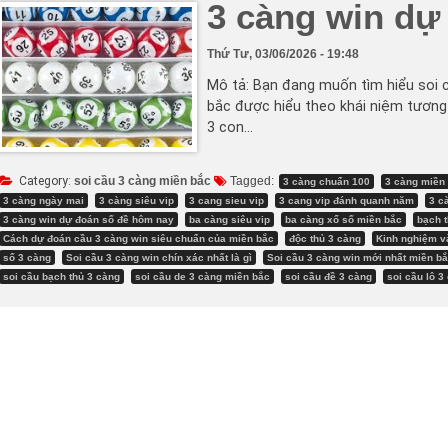
3 càng win dự
Thứ Tư, 03/06/2026 - 19:48
Mô tả: Bạn đang muốn tìm hiểu soi c
bắc được hiểu theo khái niệm tương
3 con…
Category:
soi cầu 3 càng miền bắc
Tagged:
3 càng chuẩn 100
3 càng miền 
3 càng ngày mai
3 càng siêu vip
3 cang sieu vip
3 cang vip đánh quanh năm
3 c
3 càng win dự đoán số đề hôm nay
ba càng siêu vip
ba càng xổ số miền bắc
bạch t
Cách dự đoán cầu 3 càng win siêu chuẩn của miền bắc
độc thủ 3 càng
Kinh nghiệm và
số 3 càng
Soi cầu 3 càng win chín xác nhất là gì
Soi cầu 3 càng win mới nhất miền b
soi cầu bạch thủ 3 càng
soi cầu de 3 càng miền bắc
soi cầu đề 3 càng
soi cầu lô 3