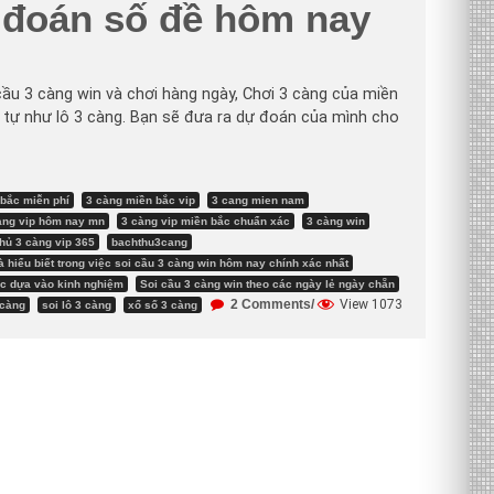
 đoán số đề hôm nay
ầu 3 càng win và chơi hàng ngày, Chơi 3 càng của miền
 tự như lô 3 càng. Bạn sẽ đưa ra dự đoán của mình cho
bắc miễn phí
3 càng miền bắc vip
3 cang mien nam
àng vip hôm nay mn
3 càng vip miền bắc chuẩn xác
3 càng win
hủ 3 càng vip 365
bachthu3cang
 hiểu biết trong việc soi cầu 3 càng win hôm nay chính xác nhất
ắc dựa vào kinh nghiệm
Soi cầu 3 càng win theo các ngày lẻ ngày chẵn
2 Comments/
View 1073
 càng
soi lô 3 càng
xổ số 3 càng