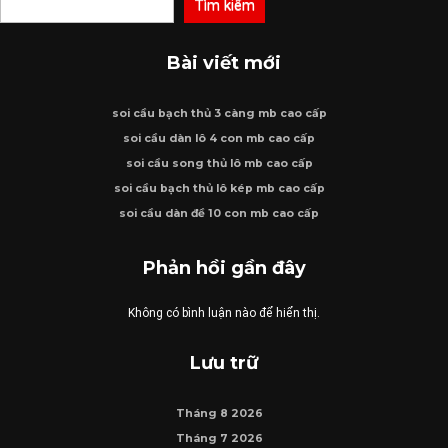
Tìm kiếm
Bài viết mới
soi cầu bạch thủ 3 càng mb cao cấp
soi cầu dàn lô 4 con mb cao cấp
soi cầu song thủ lô mb cao cấp
soi cầu bạch thủ lô kép mb cao cấp
soi cầu dàn đề 10 con mb cao cấp
Phản hồi gần đây
Không có bình luận nào để hiển thị.
Lưu trữ
Tháng 8 2026
Tháng 7 2026