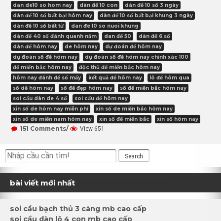
dan de10 so hom nay
dàn đề 10 con
dàn đề 10 số 3 ngày
dàn đề 10 số bất bại hôm nay
dàn đề 10 số bất bại khung 3 ngày
dàn đề 10 số bất tử
dan đe 10 so nuoi khung
dàn đề 40 số đánh quanh năm
dan đề 50
dàn đề 6 số
dàn đề hôm nay
de hôm nay
dự đoán đề hôm nay
dự đoán số đề hôm nay
dự đoán số đề hôm nay chính xác 100
đề miền bắc hôm nay
độc thủ đề miền bắc hôm nay
hôm nay đánh đề số mấy
kết quả đề hôm nay
lô đề hôm qua
số dề hôm nay
số đề đẹp hôm nay
số đề miền bắc hôm nay
soi cầu dàn de 4 số
soi cầu đề hôm nay
xin số de hôm nay miễn phí
xin số de miền bắc hôm nay
xin số de miền nam hôm nay
xin số đề miền bắc
xin số hôm nay
151 Comments/
View 651
Search
bài viết mới nhất
soi cầu bạch thủ 3 càng mb cao cấp
soi cầu dàn lô 4 con mb cao cấp