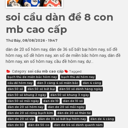
soi cầu dàn đề 8 con
mb cao cấp
Thứ Bảy, 08/08/2026 - 19:47
dàn de 20 số hôm nay, dàn de 36 số bất bại hôm nay, số đề
hôm nay, số dề hôm nay, xin số de miền bắc hôm nay, dàn đề
hôm nay, xin số hôm nay, cầu đề hôm nay, dự…
soi cầu mb cao cấp
Tagged:
Category:
bạch thủ de miền bắc hôm nay
bạch thủ đề hôm nay
cầu đề hôm nay
dàn 3 càng 4 số miền bắc
dàn 4 càng
dàn 50 số
dàn 50 số bất bại
dàn 50 số đánh hàng ngày
dàn 50 số khung 2 ngày
dàn 50 số khung 3 ngày
dàn 50 số mỗi ngày
dan de 10
dàn de 10 số
dàn de 20 số hôm nay
dàn de 20 số mỗi ngày
dàn de 20 số rồng bạch kim
dàn de 20 số thần tài
dàn de 20 số vip
dàn de 36 số bất bại hôm nay
dàn de 4 càng
dàn de 50
dàn de 50 co
dàn de 64 số đánh quanh năm