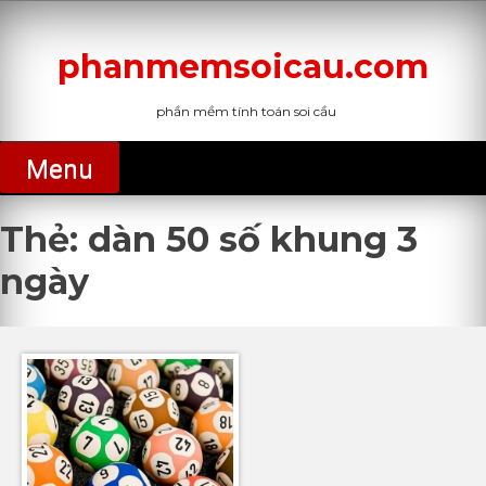
Skip
to
content
phanmemsoicau.com
phần mềm tính toán soi cầu
Menu
Thẻ:
dàn 50 số khung 3
ngày