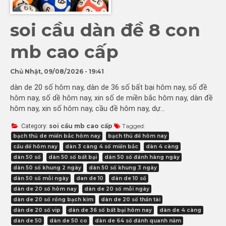
soi cầu dàn đề 8 con
mb cao cấp
Chủ Nhật, 09/08/2026 - 19:41
dàn de 20 số hôm nay, dàn de 36 số bất bại hôm nay, số đề
hôm nay, số dề hôm nay, xin số de miền bắc hôm nay, dàn đề
hôm nay, xin số hôm nay, cầu đề hôm nay, dự…
soi cầu mb cao cấp
Tagged:
Category:
bạch thủ de miền bắc hôm nay
bạch thủ đề hôm nay
cầu đề hôm nay
dàn 3 càng 4 số miền bắc
dàn 4 càng
dàn 50 số
dàn 50 số bất bại
dàn 50 số đánh hàng ngày
dàn 50 số khung 2 ngày
dàn 50 số khung 3 ngày
dàn 50 số mỗi ngày
dan de 10
dàn de 10 số
dàn de 20 số hôm nay
dàn de 20 số mỗi ngày
dàn de 20 số rồng bạch kim
dàn de 20 số thần tài
dàn de 20 số vip
dàn de 36 số bất bại hôm nay
dàn de 4 càng
dàn de 50
dàn de 50 co
dàn de 64 số đánh quanh năm