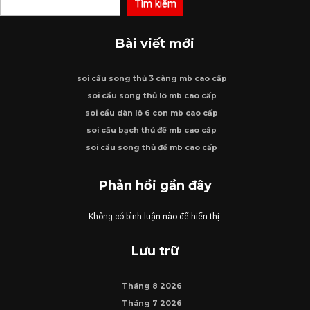
Tìm kiếm
Bài viết mới
soi cầu song thủ 3 càng mb cao cấp
soi cầu song thủ lô mb cao cấp
soi cầu dàn lô 6 con mb cao cấp
soi cầu bạch thủ đề mb cao cấp
soi cầu song thủ đề mb cao cấp
Phản hồi gần đây
Không có bình luận nào để hiển thị.
Lưu trữ
Tháng 8 2026
Tháng 7 2026