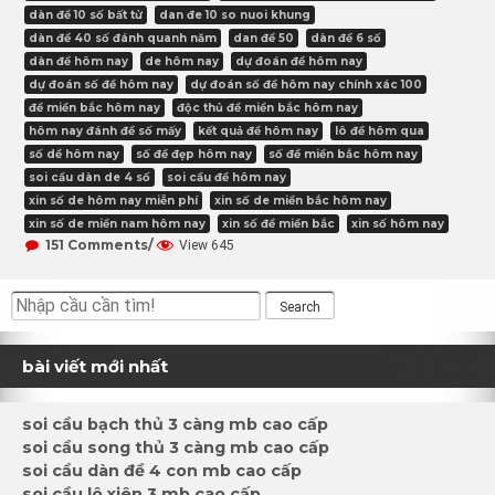
dàn đề 10 số bất tử
dan đe 10 so nuoi khung
dàn đề 40 số đánh quanh năm
dan đề 50
dàn đề 6 số
dàn đề hôm nay
de hôm nay
dự đoán đề hôm nay
dự đoán số đề hôm nay
dự đoán số đề hôm nay chính xác 100
đề miền bắc hôm nay
độc thủ đề miền bắc hôm nay
hôm nay đánh đề số mấy
kết quả đề hôm nay
lô đề hôm qua
số dề hôm nay
số đề đẹp hôm nay
số đề miền bắc hôm nay
soi cầu dàn de 4 số
soi cầu đề hôm nay
xin số de hôm nay miễn phí
xin số de miền bắc hôm nay
xin số de miền nam hôm nay
xin số đề miền bắc
xin số hôm nay
151 Comments/
View 645
Search
bài viết mới nhất
soi cầu bạch thủ 3 càng mb cao cấp
soi cầu song thủ 3 càng mb cao cấp
soi cầu dàn đề 4 con mb cao cấp
soi cầu lô xiên 3 mb cao cấp