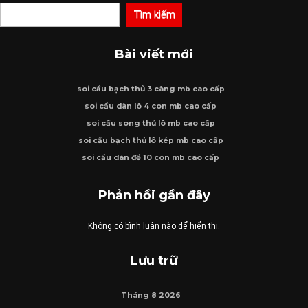
Tìm kiếm
Bài viết mới
soi cầu bạch thủ 3 càng mb cao cấp
soi cầu dàn lô 4 con mb cao cấp
soi cầu song thủ lô mb cao cấp
soi cầu bạch thủ lô kép mb cao cấp
soi cầu dàn đề 10 con mb cao cấp
Phản hồi gần đây
Không có bình luận nào để hiển thị.
Lưu trữ
Tháng 8 2026