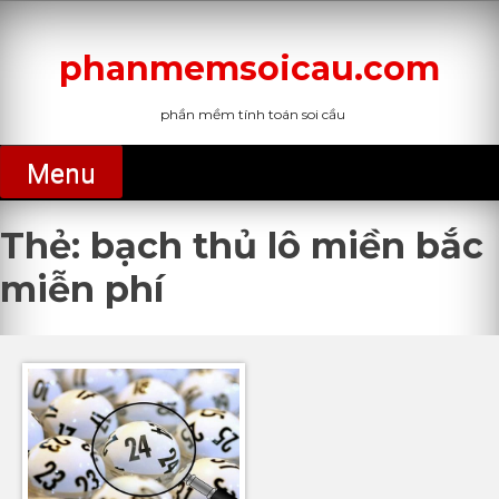
Skip
to
content
phanmemsoicau.com
phần mềm tính toán soi cầu
Menu
Thẻ:
bạch thủ lô miền bắc
miễn phí