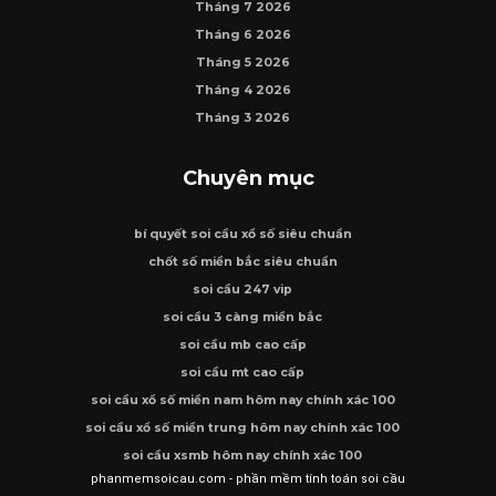
Tháng 7 2026
Tháng 6 2026
Tháng 5 2026
Tháng 4 2026
Tháng 3 2026
Chuyên mục
bí quyết soi cầu xổ số siêu chuẩn
chốt số miền bắc siêu chuẩn
soi cầu 247 vip
soi cầu 3 càng miền bắc
soi cầu mb cao cấp
soi cầu mt cao cấp
soi cầu xổ số miền nam hôm nay chính xác 100
soi cầu xổ số miền trung hôm nay chính xác 100
soi cầu xsmb hôm nay chính xác 100
phanmemsoicau.com - phần mềm tính toán soi cầu