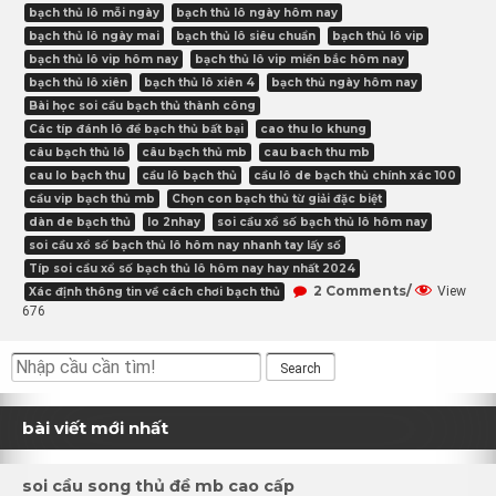
bạch thủ lô mỗi ngày
bạch thủ lô ngày hôm nay
bạch thủ lô ngày mai
bạch thủ lô siêu chuẩn
bạch thủ lô vip
bạch thủ lô vip hôm nay
bạch thủ lô vip miền bắc hôm nay
bạch thủ lô xiên
bạch thủ lô xiên 4
bạch thủ ngày hôm nay
Bài học soi cầu bạch thủ thành công
Các típ đánh lô đề bạch thủ bất bại
cao thu lo khung
câu bạch thủ lô
câu bạch thủ mb
cau bach thu mb
cau lo bạch thu
cầu lô bạch thủ
cầu lô de bạch thủ chính xác 100
cầu vip bạch thủ mb
Chọn con bạch thủ từ giải đặc biệt
dàn de bạch thủ
lo 2nhay
soi cầu xổ số bạch thủ lô hôm nay
soi cầu xổ số bạch thủ lô hôm nay nhanh tay lấy số
Típ soi cầu xổ số bạch thủ lô hôm nay hay nhất 2024
2 Comments/
View
Xác định thông tin về cách chơi bạch thủ
676
Search
bài viết mới nhất
soi cầu song thủ đề mb cao cấp