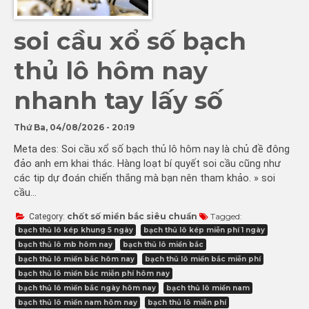
soi cầu xổ số bạch
thủ lô hôm nay
nhanh tay lấy số
Thứ Ba, 04/08/2026 - 20:19
Meta des: Soi cầu xổ số bạch thủ lô hôm nay là chủ đề đông
đảo anh em khai thác. Hàng loạt bí quyết soi cầu cũng như
các tip dự đoán chiến thắng mà bạn nên tham khảo. » soi
cầu…
chốt số miền bắc siêu chuẩn
Tagged:
Category:
bạch thủ lô kép khung 5 ngày
bạch thủ lô kép miễn phí 1 ngày
bạch thủ lô mb hôm nay
bạch thủ lô miền bắc
bạch thủ lô miền bắc hôm nay
bạch thủ lô miền bắc miễn phí
bạch thủ lô miền bắc miễn phí hôm nay
bạch thủ lô miền bắc ngày hôm nay
bạch thủ lô miền nam
bạch thủ lô miền nam hôm nay
bạch thủ lô miễn phí