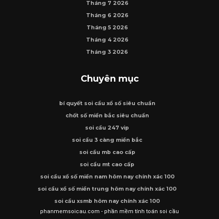
Tháng 7 2026
Tháng 6 2026
Tháng 5 2026
Tháng 4 2026
Tháng 3 2026
Chuyên mục
bí quyết soi cầu xổ số siêu chuẩn
chốt số miền bắc siêu chuẩn
soi cầu 247 vip
soi cầu 3 càng miền bắc
soi cầu mb cao cấp
soi cầu mt cao cấp
soi cầu xổ số miền nam hôm nay chính xác 100
soi cầu xổ số miền trung hôm nay chính xác 100
soi cầu xsmb hôm nay chính xác 100
phanmemsoicau.com - phần mềm tính toán soi cầu