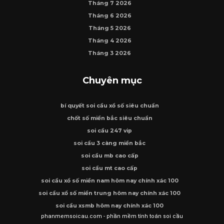
Tháng 7 2026
Tháng 6 2026
Tháng 5 2026
Tháng 4 2026
Tháng 3 2026
Chuyên mục
bí quyết soi cầu xổ số siêu chuẩn
chốt số miền bắc siêu chuẩn
soi cầu 247 vip
soi cầu 3 càng miền bắc
soi cầu mb cao cấp
soi cầu mt cao cấp
soi cầu xổ số miền nam hôm nay chính xác 100
soi cầu xổ số miền trung hôm nay chính xác 100
soi cầu xsmb hôm nay chính xác 100
phanmemsoicau.com - phần mềm tính toán soi cầu