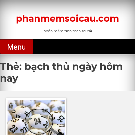
Skip
to
content
phanmemsoicau.com
phần mềm tính toán soi cầu
Menu
Thẻ:
bạch thủ ngày hôm
nay