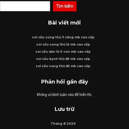
Tìm kiếm
Bài viết mới
soi cầu song thủ 3 càng mb cao cấp
soi cầu song thủ lô mb cao cấp
soi cầu dàn lô 6 con mb cao cấp
soi cầu bạch thủ đề mb cao cấp
soi cầu song thủ đề mb cao cấp
Phản hồi gần đây
Không có bình luận nào để hiển thị.
Lưu trữ
Tháng 8 2026