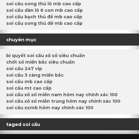
soi cầu song thủ lô mb cao cấp
soi cầu dàn lô 6 con mb cao cấp
soi cầu bạch thủ đề mb cao cấp
soi cầu song thủ đề mb cao cấp
chuyên mục
bí quyết soi cầu xổ số siêu chuẩn
chốt số miền bắc siêu chuẩn
soi cầu 247 vip
soi cầu 3 càng miền bắc
soi cầu mb cao cấp
soi cầu mt cao cấp
soi cầu xổ số miền nam hôm nay chính xác 100
soi cầu xổ số miền trung hôm nay chính xác 100
soi cầu xsmb hôm nay chính xác 100
taged soi cầu